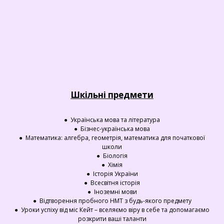
Шкільні предмети
● Українська мова та література
● Бізнес-українська мова
● Математика: алгебра, геометрія, математика для початкової
школи
● Біологія
● Хімія
● Історія України
● Всесвітня історія
● Іноземні мови
● Відтворення пробного НМТ з будь-якого предмету
● Уроки успіху від міс Кейт – вселяємо віру в себе та допомагаємо
розкрити ваші таланти