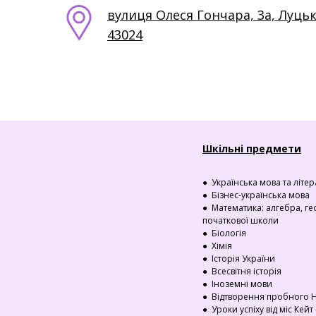
вулиця Олеся Гончара, 3а, Луцьк
43024
Шкільні предмети
● Українська мова та літе
● Бізнес-українська мова
● Математика: алгебра, ге
початкової школи
● Біологія
● Хімія
● Історія України
● Всесвітня історія
● Іноземні мови
● Відтворення пробного Н
● Уроки успіху від міс Кейт