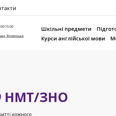
нтакти
:00-15:00
Шкільні предмети
Підгот
уцьк, Волинська
Курси англійської мови
Мо
О
НМТ/ЗНО
житті кожного