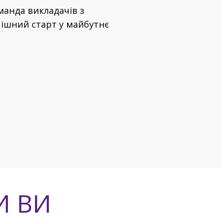
манда викладачів з
пішний старт y майбутнє
И ВИ