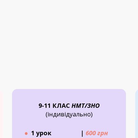
9-11 КЛАС
НМТ/ЗНО
(індивідуально)
●
1 урок
|
600 грн