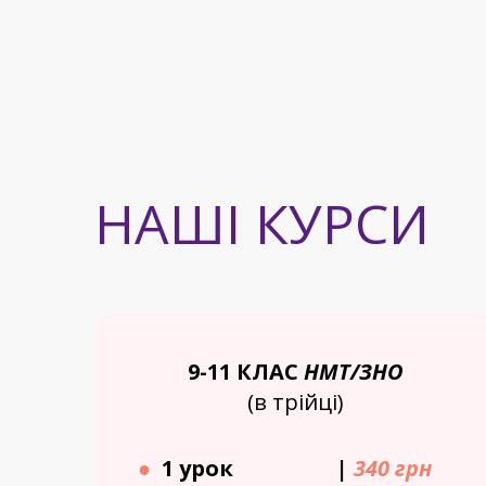
НАШІ КУРСИ
9-11 КЛАС
НМТ/ЗНО
(в трійці)
●
1 урок
|
340 грн