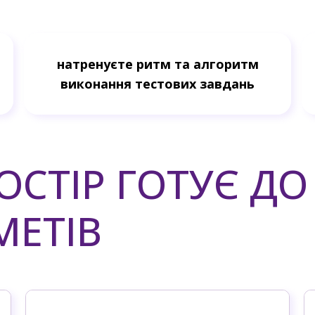
натренуєте ритм та алгоритм
виконання тестових завдань
ОСТІР ГОТУЄ ДО
МЕТІВ