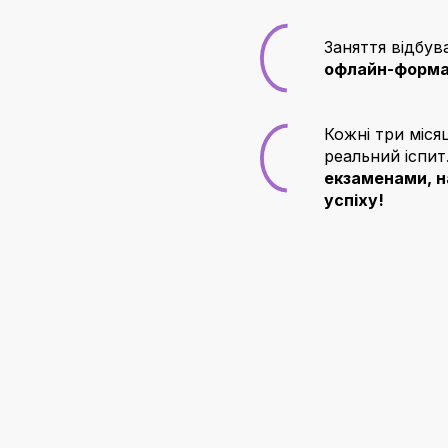
Заняття відбув
офлайн-форма
Кожні три міс
реальний іспит.
екзаменами, н
успіху!