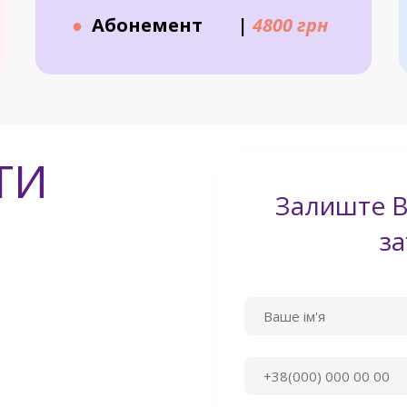
●
Абонемент
|
4800 грн
ТИ
Залиште В
з